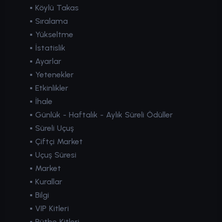
▪
Köylü Takas
▪
Sıralama
▪
Yükseltme
▪
İstatislik
▪
Ayarlar
▪
Yetenekler
▪
Etkinlikler
▪
İhale
▪
Günlük - Haftalık - Aylık Süreli Ödüller
▪
Süreli Uçuş
▪
Çiftçi Market
▪
Uçuş Süresi
▪
Market
▪
Kurallar
▪
Bilgi
▪
VIP Kitleri
▪
Rütbe Kitleri